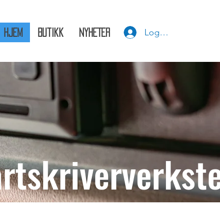
Logg inn
HJEM
Butikk
NYHETER
artskriververkst