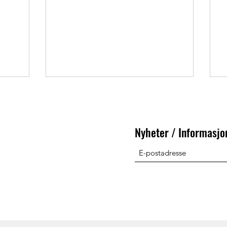
Fuso — samt leveranse av både nye og
1
brukte styreenheter når utskifting er
ønskelig. ✅ Dette kan vi hjelpe med:
Kloning av originale ECU-data til brukt
eller ny styreenhet Overføring av
immobilizer / startspærre-data
Reprogrammering, reparasjon og
oppdatering av ECU Koding og
tilpasning av funksjoner etter ønske
Diagnose og kontro
Nyheter / Informasjo