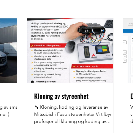
Kloning av styreenhet
g av smart
🔧 Kloning, koding og leveranse av
V
is : ( kommer )
Mitsubishi Fuso styreenheter Vi tilbyr
v
profesjonell kloning og koding av
d
styreenheter (ECU/ECM) til Mitsubishi
D