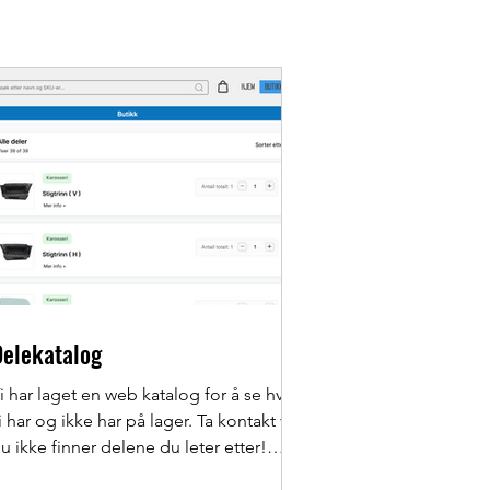
Delekatalog
i har laget en web katalog for å se hva
i har og ikke har på lager. Ta kontakt vis
u ikke finner delene du leter etter!
eler vi ikke har på lager kan vi få inn fra