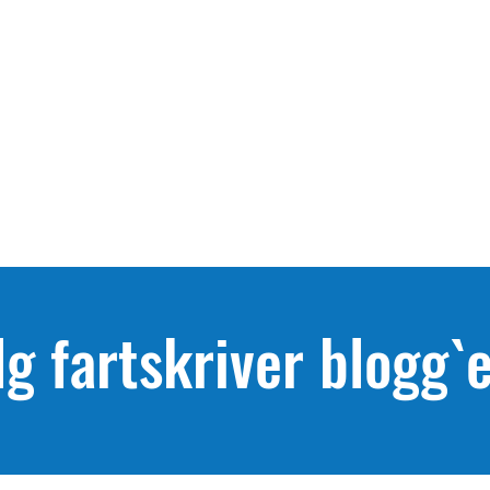
lg fartskriver blogg`