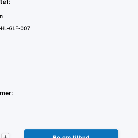
tet:
en
W-HL-GLF-007
mmer:
Be om tilbud