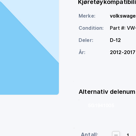
Kjøretøykompatibili
Merke:
volkswag
Condition:
Part #: V
Deler:
D-12
År:
2012-2017
Alternativ delenu
5G1941005
Antall:
1