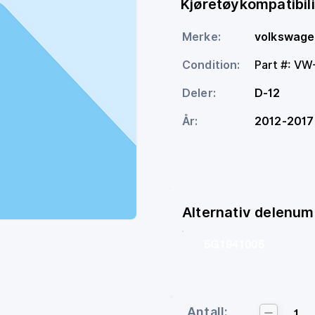
Kjøretøykompatibili
Merke:
volkswag
Condition:
Part #: V
Deler:
D-12
År:
2012-2017
Alternativ delenu
5G1941005
Antall:
1