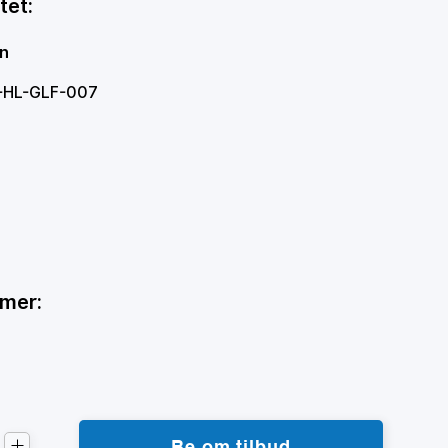
tet:
en
W-HL-GLF-007
mmer:
Be om tilbud