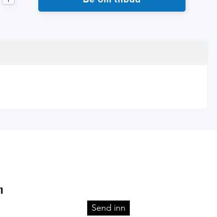
n
Send inn