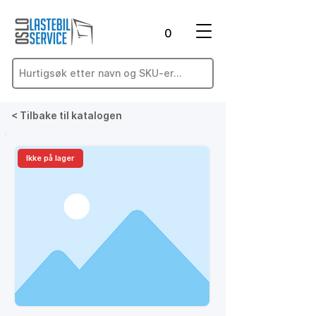
0
< Tilbake til katalogen
Ikke på lager
På lager