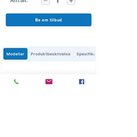
Antall:
1
Be om tilbud
Modeller
Produktbeskrivelse
Spesifikasjoner
Eikenga 27, 0579 Oslo, Norge
salg@olbs.no
2
2644118