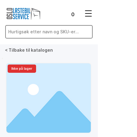
0
< Tilbake til katalogen
Ikke på lager
På lager