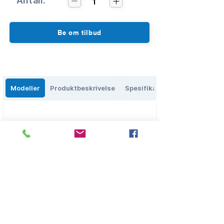
Antall:
1
Be om tilbud
Modeller
Produktbeskrivelse
Spesifikasjoner
Eikenga 27, 0579 Oslo, Norge
salg@olbs.no
2
2644118