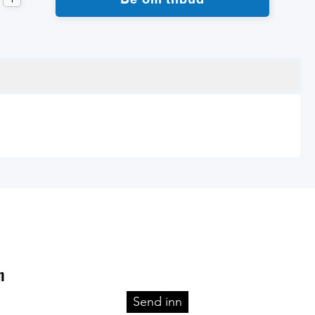
n
Send inn