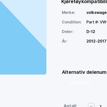
Kjøretøykompatibili
Merke:
volkswag
Condition:
Part #: V
Deler:
D-12
År:
2012-2017
Alternativ delenu
5G1941005
Antall:
1