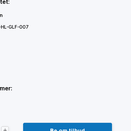
tet:
en
W-HL-GLF-007
mmer:
Be om tilbud