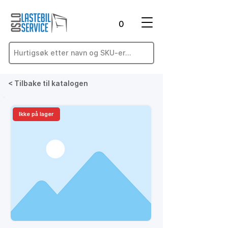
0
< Tilbake til katalogen
Ikke på lager
På lager