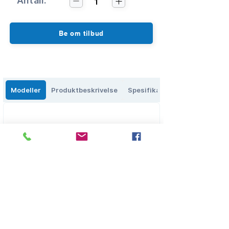
Antall:
1
Be om tilbud
Modeller
Produktbeskrivelse
Spesifikasjoner
Eikenga 27, 0579 Oslo, Norge
salg@olbs.no
2
2644118