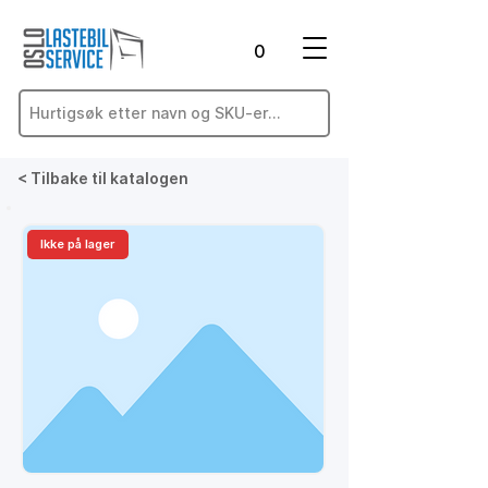
0
< Tilbake til katalogen
Ikke på lager
På lager