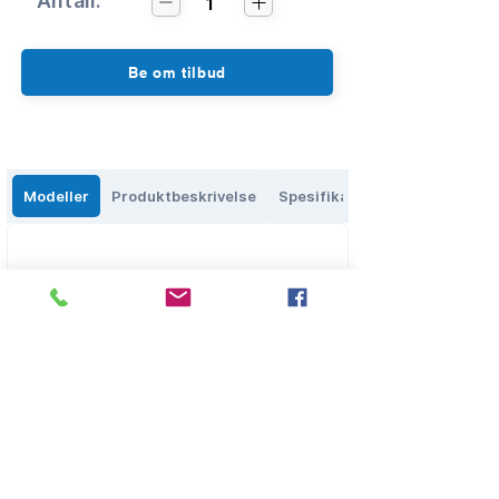
Antall:
1
Be om tilbud
Modeller
Produktbeskrivelse
Spesifikasjoner
Eikenga 27, 0579 Oslo, Norge
salg@olbs.no
2
2644118