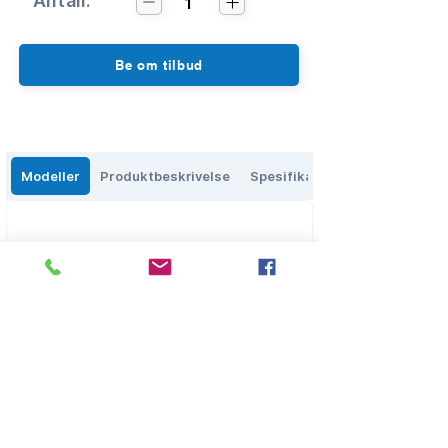
Antall:
1
Be om tilbud
Modeller
Produktbeskrivelse
Spesifikasjoner
Eikenga 27, 0579 Oslo, Norge
salg@olbs.no
2
2644118