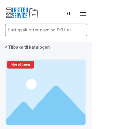
0
< Tilbake til katalogen
Ikke på lager
På lager