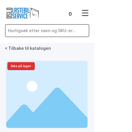
0
< Tilbake til katalogen
Ikke på lager
På lager