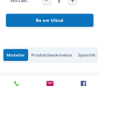
Antall:
1
Be om tilbud
Modeller
Produktbeskrivelse
Spesifikasjoner
Eikenga 27, 0579 Oslo, Norge
salg@olbs.no
2
2644118