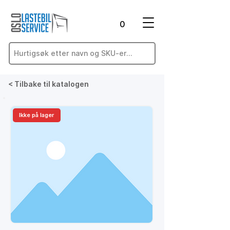
0
< Tilbake til katalogen
Ikke på lager
På lager