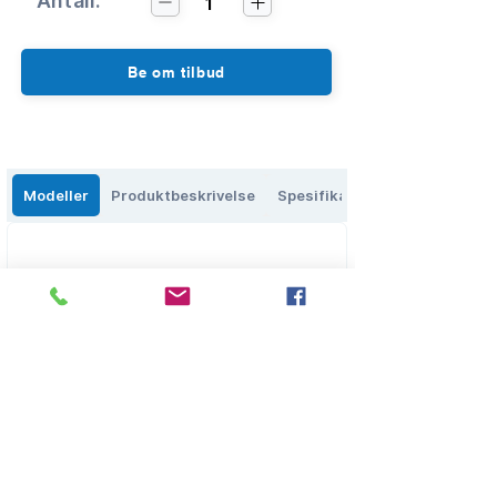
Antall:
1
Be om tilbud
Modeller
Produktbeskrivelse
Spesifikasjoner
Eikenga 27, 0579 Oslo, Norge
salg@olbs.no
2
2644118